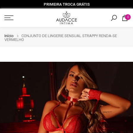
PRIMEIRA TROCA GRÁTIS
Ir
para
0
o
conteúdo
Início
CONJUNTO DE LINGERIE SENSUAL STRAPPY RENDA-SE
VERMELHO